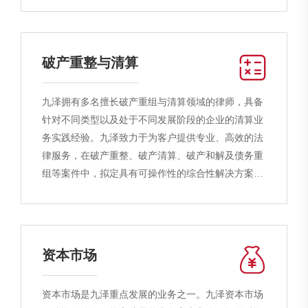
合作，全方位维护客户利益，助力客户实现商业目
标。
破产重整与清算
九泽拥有多名擅长破产重组与清算领域的律师，具备
针对不同类型以及处于不同发展阶段的企业的清算业
务实践经验。九泽致力于为客户提供专业、高效的法
律服务，在破产重整、破产清算、破产和解及债务重
组等案件中，拟定具有可操作性的综合性解决方案。
同时九泽与各大银行、资产评估机构以及资产管理公
司建立了良好的业务联系和长效合作机制，能够高效
对接业务、协调资源，为客户提供质效双优的法律服
务，助力困境企业实现重生再造或完成市场退出。
资本市场
资本市场是九泽重点发展的业务之一。九泽资本市场