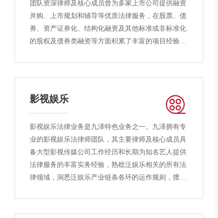
团队资深律师及核心成员曾为多家上市公司提供融资
并购、上市规划和辅导等优质法律服务，在股票、债
券、资产证券化、结构化融资及其他标准或非标准化
的股权及债券类融资等方面积累了丰富的项目经验。
同时，九泽与多家基金机构、投资银行、证券交易所
建立了密切合作关系，力图为客户提供契合其商业诉
求且合规、可行的整体解决方案，为客户提供最佳的
法律服务。
影视娱乐
影视娱乐法律业务是九泽特色业务之一。九泽拥有专
业的影视娱乐法律师团队，其主要律师及核心成员具
备大型影视传媒公司工作经历和长期为知名艺人提供
法律服务的丰富实务经验，熟稔泛娱乐相关的所有法
律领域，洞悉泛娱乐产业链条各环的运作规则，擅长
为客户提供全面的政策、法律与行业建议，实现风险
防控与商业利益的平衡。九泽不仅在艺人经纪领域和
影视公司文娱内容的开发、制作、投融资等领域提供