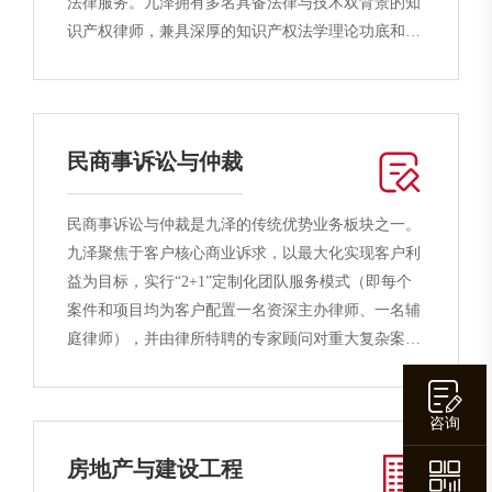
法律服务。九泽拥有多名具备法律与技术双背景的知
识产权律师，兼具深厚的知识产权法学理论功底和实
务经验。同时，九泽与多家知名知识产权代理机构建
立深度合作，能够为客户提供知识产权保护规划、获
取、运营、侵权诉讼等多位一体的管家式法律服务，
为客户知识产权的商业化和战略保护提供系统性法律
民商事诉讼与仲裁
解决方案，全力协助客户实现知识资产价值最大化。
民商事诉讼与仲裁是九泽的传统优势业务板块之一。
九泽聚焦于客户核心商业诉求，以最大化实现客户利
益为目标，实行“2+1”定制化团队服务模式（即每个
案件和项目均为客户配置一名资深主办律师、一名辅
庭律师），并由律所特聘的专家顾问对重大复杂案件
予以深度研究分析，进行全程监督和指导，把控办案
质量与服务效率。同时，九泽运用阶梯式服务模式，
咨询
将办案流程标准化，通过定时制作发送案件分析报
告、开庭报告、案件进展报告与结案报告等措施，及
房地产与建设工程
时向客户呈现和反馈案件进展和结果，保障客户能够