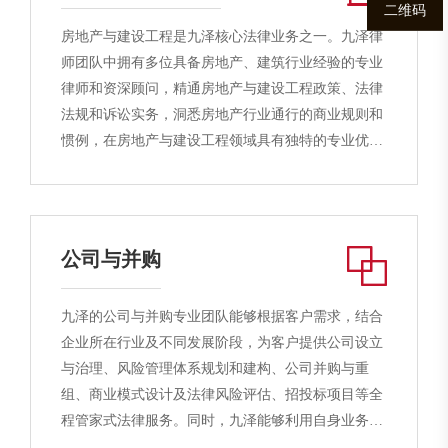
二维码
实时跟踪、监督整个案件发展进程，实现商业诉讼业
房地产与建设工程是九泽核心法律业务之一。九泽律
务的可视化。
师团队中拥有多位具备房地产、建筑行业经验的专业
律师和资深顾问，精通房地产与建设工程政策、法律
法规和诉讼实务，洞悉房地产行业通行的商业规则和
惯例，在房地产与建设工程领域具有独特的专业优
势。九泽时刻密切关注房地产和建筑行业动态，主动
适应和应对经济、商业和监管环境的复杂变化，力求
满足客户商业需求实现和法律风险防范，为客户提供
优质高效的法律服务。在房地产与建设工程领域，九
公司与并购
泽已为多项工程及开发项目提供专项法律服务，并成
功代理数百起工程纠纷诉讼与仲裁案件，最大化实现
九泽的公司与并购专业团队能够根据客户需求，结合
和维护客户的权益。
企业所在行业及不同发展阶段，为客户提供公司设立
与治理、风险管理体系规划和建构、公司并购与重
组、商业模式设计及法律风险评估、招投标项目等全
程管家式法律服务。同时，九泽能够利用自身业务优
势，进行公司并购领域与其他业务领域的相互支持与