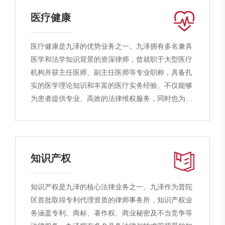
勉负责的服务态度获得了客户的高度评价与认可。
医疗健康
医疗健康是九泽的优势业务之一。九泽拥有多名兼具
医学和法学知识背景的资深律师，曾就职于大型医疗
机构并获主任医师、副主任医师等专业职称，具备扎
实的医学理论知识和丰富的医疗实务经验。不仅能够
为患者提供专业、高效的法律维权服务，同时也为医
疗机构提供咨询、风控与合规服务，强化医疗机构诊
疗服务的全过程风险防范。九泽致力于保障和维护患
者与医疗机构的合法权益，维护安全、规范、和谐的
医患关系和医疗执业环境。
知识产权
知识产权是九泽的核心法律业务之一。九泽作为普陀
区首批取得专利代理资质的律师事务所，知识产权业
务涵盖专利、商标、著作权、商业秘密及不当竞争等