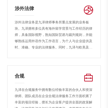
全方位法律解决方案，同时还结合本所知识产权、争
涉外法律
议解决的业务优势，在品牌授权、形象维护、争议解
决等领域为客户提供专项法律服务。
涉外法律业务是九泽律师事务所重点发展的业务板
块。九泽拥有多位具有海外留学背景与工作经历的律
师，具备国际视野，熟知国际贸易与裁判规则，并能
够熟练运用外语作为工作语言，为个人与企业提供及
时、准确、专业的法律服务。同时，九泽与欧美及港
台地区的律师事务所建立了良好的长期合作关系，能
够为跨国公司以及大中型国有企业、民营企业提供境
外公司设立、并购、融资、贸易及争议解决等一站
式、综合性的专业法律服务解决方案。
合规
九泽在合规服务中拥有数位经验丰富的合伙人和资深
律师。团队成员在企业合规法律服务工作方面积累了
丰富的项目经验，擅长为企业客户提供全面的政策解