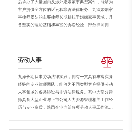
后承办了大量国内及涉外婚姻家事典型案件，能够为
客户提供全方位的诉讼和非诉法律服务。九泽婚姻家
事律师团队的主要律师长期耕耘于婚姻家事领域，具
备坚实的理论基础和丰富的诉讼经验，部分律师拥有
心理咨询师等专业资质，能够有效倾听、引导客户，
正确理解客户的需求，最大化维护客户的合法权益。
在为客户提供婚姻、继承等传统家事法律业务基础
上，九泽亦重点发展出针对企业主等高净值人士的资
劳动人事
产隔离、财富传承、家族信托和私人法律顾问等新型
家事业务，为高净值人群客户的财产安全与传承保驾
九泽长期从事劳动法律实践，拥有一支具有丰富实务
护航。
经验的专业律师团队，能够为不同类型客户提供劳动
同时，九泽时刻关注和跟进主流热门国家移民政策变
人事领域的各类诉讼与非诉法律服务。其中大部分律
化，且与国内外专业移民机构进行深度合作，可以为
师具备大型企业与上市公司人力资源管理相关工作经
客户提供安全合规的移民见证、最新的移民政策咨
历与专业资质，熟悉企业内部各项劳动人事工作流程
询，以及移民方案的量身定制等移民专项法律服务。
与风险点，能够深入、准确地理解客户需求，最大化
实现和维护客户利益。在劳动人事领域，九泽已为千
余名客户提供了法律服务，律师们以其专业高效、勤