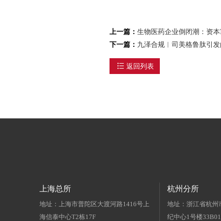
上一篇：
生物医药企业倒闭潮：资本
下一篇：
九泽合规︱司美格鲁肽引发
返回列表
上海总所
杭州分所
地址：上海市普陀区大渡河路1416号上
地址：浙江省杭州
海信泰中心T2栋17F
纪中心1号楼33B01-