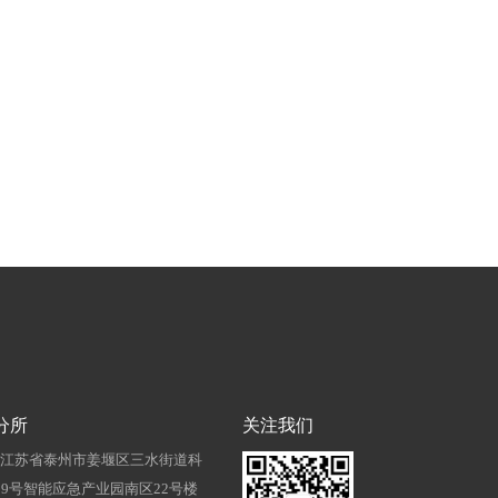
分所
关注我们
江苏省泰州市姜堰区三水街道科
59号智能应急产业园南区22号楼