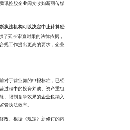
、腾讯控股企业阅文收购新丽传媒
断执法机构可以决定中止计算经
供了延长审查时限的法律依据，
合规工作提出更高的要求，企业
前对于营业额的申报标准，已经
营过程中的投资并购、资产重组
除、限制竞争效果的企业也纳入
监管执法效率。
次修改。根据《规定》新修订的内