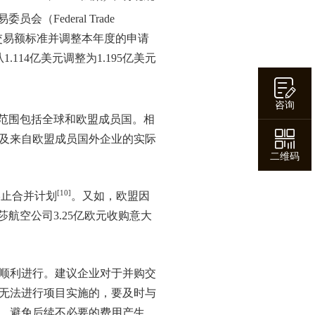
会（Federal Trade
权的交易额标准并调整本年度的申请
114亿美元调整为1.195亿美元
咨询
准，统计范围包括全球和欧盟成员国。相
及来自欧盟成员国外企业的实际
二维码
[10]
终止合并计划
。又如，欧盟因
航空公司3.25亿欧元收购意大
顺利进行。建议企业对于并购交
无法进行项目实施的，要及时与
，避免后续不必要的费用产生。