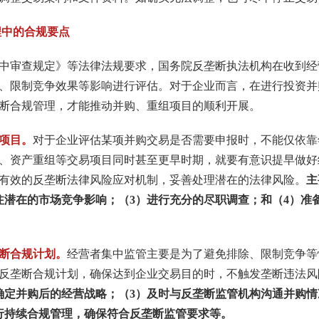
程中的合规要点
中审查规定》等法律法规要求，国务院反垄断执法机构在收到经
、限制竞争效果等影响进行评估。对于企业而言，在进行投资并
断合规管理，才能推动并购、重组项目的顺利开展。
项目。
对于企业评估某项并购交易是否需要申报时，不能仅依靠
、资产重组等交易项目同时甚至更早时期，就要有意识提早做好
有效的反垄断法律风险应对机制，妥善处理潜在的法律风险。
主
注潜在的市场竞争影响；（3）进行充分的尽职调查；和（4）准
断合规计划。
经营者集中监管主要是为了避免排除、限制竞争等
反垄断合规计划，确保达到企业交易目的时，不触发垄断违法风
确定并购后的经营战略；（3）及时与反垄断监管机构沟通并购
行持续合规管理，确保符合反垄断监管要求等。