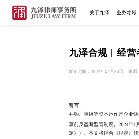
关于九泽
业务领域
九泽合规︱经营
发布时间：2024年02月23日 来
引言
并购、重组等资本运作是企业快
事前反垄断监管制度。2024年
定》）。本文将结合《规定》修