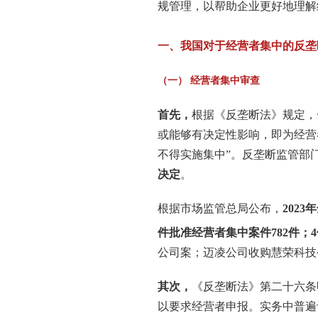
规管理，以帮助企业更好地理解
一、
我国对于经营者集中的反垄
（一） 经营者集中审查
首先，
根据《反垄断法》规定，
或能够有决定性影响，即为经营
不得实施集中”。反垄断监管部
决定
。
根据市场监管总局公布，
202
件批准经营者集中案件782件；
公司案；迈凌公司收购慧荣科技
其次，
《反垄断法》第二十六条
以要求经营者申报。实务中普遍