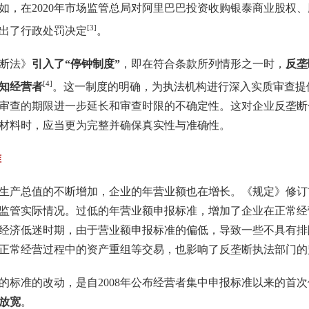
如，在2020年市场监管总局对阿里巴巴投资收购银泰商业股权
[3]
出了行政处罚决定
。
垄断法》
引入了“停钟制度”
，即在符合条款所列情形之一时，
反垄
[4]
知经营者
。这一制度的明确，为执法机构进行深入实质审查提
审查的期限进一步延长和审查时限的不确定性。这对企业反垄断
材料时，应当更为完整并确保真实性与准确性。
准
生产总值的不断增加，企业的年营业额也在增长。《规定》修订
监管实际情况。过低的年营业额申报标准，增加了企业在正常经
经济低迷时期，由于营业额申报标准的偏低，导致一些不具有排
正常经营过程中的资产重组等交易，也影响了反垄断执法部门的
的标准的改动，是自2008年公布经营者集中申报标准以来的首
放宽
。