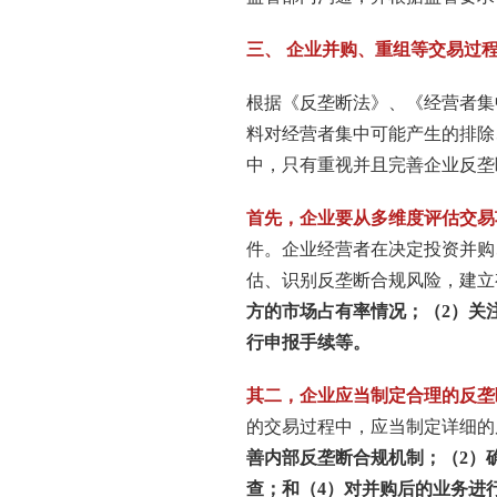
三、 企业并购、重组等交易过
根据《反垄断法》、《经营者集
料对经营者集中可能产生的排除
中，只有重视并且完善企业反垄
首先，企业要从多维度评估交易
件。企业经营者在决定投资并购
估、识别反垄断合规风险，建立
方的市场占有率情况；（2）关
行申报手续等。
其二，企业应当制定合理的反垄
的交易过程中，应当制定详细的
善内部反垄断合规机制；（2）
查；和（4）对并购后的业务进