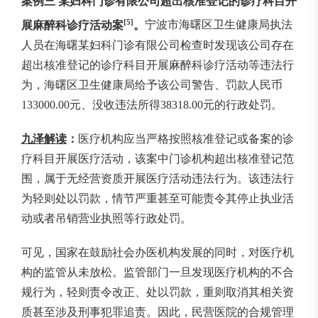
案例三
某妇科门诊有限公司超出核准登记的诊疗科目开
[5]
展麻醉科诊疗活动案
。
宁波市海曙区卫生健康局执法
人员在海曙某妇科门诊有限公司检查时发现该公司存在
超出核准登记的诊疗科目开展麻醉科诊疗活动等违法行
为，海曙区卫生健康局给予该公司警告、罚款人民币
133000.00元、没收违法所得38318.00元的行政处罚。
九泽解读
：
医疗机构应当严格按照核准登记或备案的诊
疗科目开展医疗活动，该案中门诊机构超出核准登记范
围，属于无经营资质开展医疗活动违法行为。该违法行
为轻则处以罚款，情节严重甚至可能责令其停止执业活
动或者吊销营业执照等行政处罚。
可见，国家在鼓励社会办医机构发展的同时，对医疗机
构的监管从未放松。监管部门一旦发现医疗机构的不合
规行为，轻则责令改正、处以罚款，重则取消其相关资
质甚至涉及刑事犯罪追责。因此，民营医院的合规管理